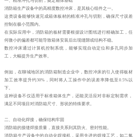
一、精准冲孔与切割，奠定箱体基础
消防箱生产设备中的高精度数控冲床，是其核心组件之一。
这类设备能够快速完成箱体板材的精准冲孔与切割，确保尺寸误差
控制在极小范围内。
在实际应用中，消防箱的板材需要根据设计图纸进行精确加工，任
何微小的偏差都可能导致箱体安装后出现缝隙或结构不稳。
数控冲床通过计算机控制系统，能够实现自动定位和多孔同步加
工，大幅提升生产效率。
例如，在聊城地区的消防箱制造企业中，数控冲床的引入使得板材
加工效率提升约30%，同时将人工操作中的误差率降低至0.5%以
下。
这种设备不仅适用于标准箱体生产，还能灵活应对非标定制需求，
满足不同项目对消防箱尺寸、形状的特殊要求。
二、自动化焊接，确保结构牢固
消防箱的接缝焊接质量，直接关系到其防火、密封性能。
消防箱生产设备中的自动化焊接机，采用先进的焊接工艺，如二氧