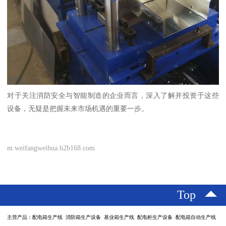
对于关注消防安全与智能制造的企业而言，深入了解并投资于这些
设备，无疑是把握未来市场机遇的重要一步。
m.weifangweihua.b2b168.com
Top
主营产品：配电箱生产线 消防箱生产设备 基业箱生产线 配电柜生产设备 配电箱自动生产线