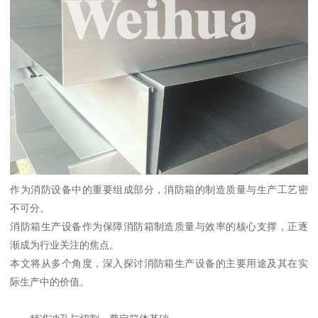
作为消防设备中的重要组成部分，消防箱的制造质量与生产工艺密
不可分。
消防箱生产设备作为保障消防箱制造质量与效率的核心支撑，正逐
渐成为行业关注的焦点。
本文将从多个角度，深入探讨消防箱生产设备的主要用途及其在实
际生产中的价值。