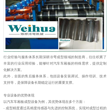
行业经验与服务体系长期深耕冷弯成型领域的制造商，往往积累了
丰富的行业应用经验，能够针对汽车车厢板的特殊需求，提供定制
化解决方案。
此外，全面的售后服务体系，包括设备安装调试、操作培训、技术
支持等，是保障设备长期稳定运行的重要支撑。
专业设备的优势体现
以汽车车厢板成型设备为例，其优势体现在多个方面：
- 成型精度通过高精度传感器与先进的控制系统，实现对成型过程的