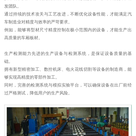
发团队。
通过持续的技术攻关与工艺改进，不断优化设备性能，才能满足汽
车制造业对精度与效率的严苛要求。
例如，能够将型材尺寸精度控制在极小范围内的设备，才能生产出
高质量的车厢板材。
生产检测能力先进的生产设备与检测系统，是保证设备质量的基
础。
拥有新型精密加工、数控机床、电火花线切割等设备的制造商，能
够实现高精度的零部件加工。
同时，完善的检测系统与模拟实验平台，可以确保设备在出厂前经
过严格测试，降低用户的生产风险。