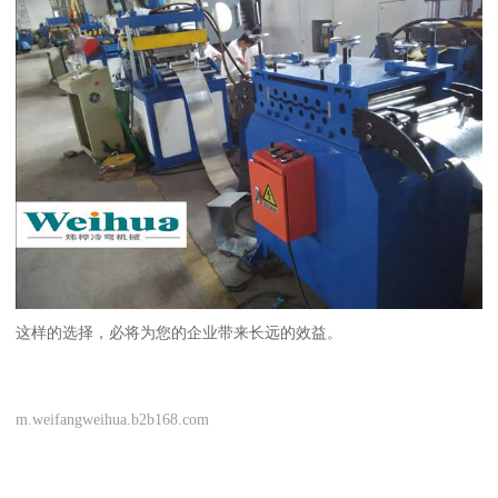
这样的选择，必将为您的企业带来长远的效益。
m.weifangweihua.b2b168.com