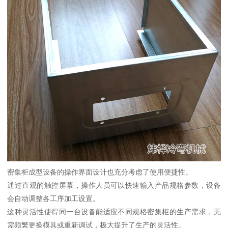
密集柜成型设备的操作界面设计也充分考虑了使用便捷性。
通过直观的触控屏幕，操作人员可以快速输入产品规格参数，设备
会自动调整各工序加工设置。
这种灵活性使得同一台设备能适应不同规格密集柜的生产需求，无
需频繁更换模具或重新调试，极大提升了生产的灵活性。