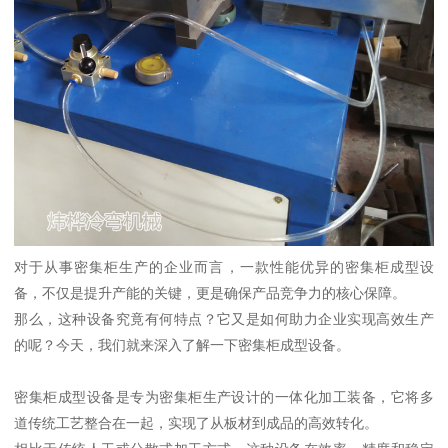
对于从事密集柜生产的企业而言，一款性能优异的密集柜成型设
备，不仅是提升产能的关键，更是确保产品竞争力的核心保障。
那么，这种设备究竟有何特点？它又是如何助力企业实现高效生产
的呢？今天，我们就来深入了解一下密集柜成型设备。
密集柜成型设备是专为密集柜生产设计的一体化加工装备，它将多
道传统工艺整合在一起，实现了从板材到成品的高效转化。