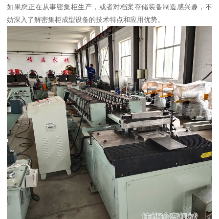
如果您正在从事密集柜生产，或者对档案存储装备制造感兴趣，不
妨深入了解密集柜成型设备的技术特点和应用优势。