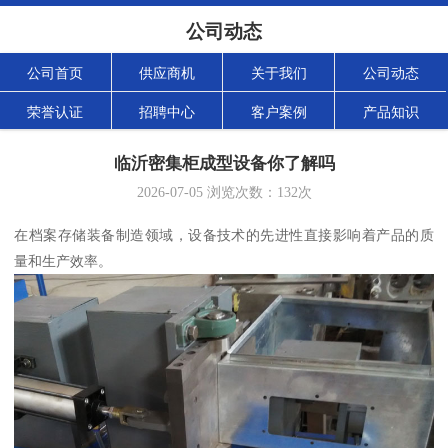
公司动态
公司首页
供应商机
关于我们
公司动态
荣誉认证
招聘中心
客户案例
产品知识
临沂密集柜成型设备你了解吗
2026-07-05
浏览次数：
132
次
在档案存储装备制造领域，设备技术的先进性直接影响着产品的质
量和生产效率。