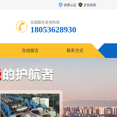
资质认证
实名商家
全国服务咨询热线:
18053628930
在线留言
联系方式