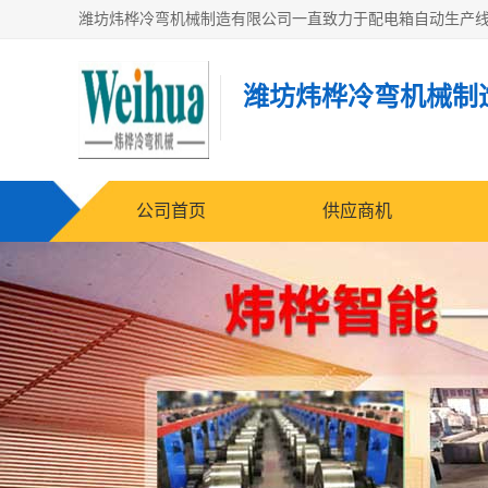
潍坊炜桦冷弯机械制
公司首页
供应商机