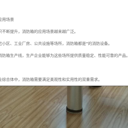
应用场景
识不断提升，消防箱的应用场景越来越广泛。
宅小区、工业厂房、公共设施等场所，消防箱都是*的消防设备。
消防箱生产线，生产企业能够为这些场所提供质量稳定、性能可靠的产品
业综合体中，消防箱需要满足美观性和实用性的双重需求。