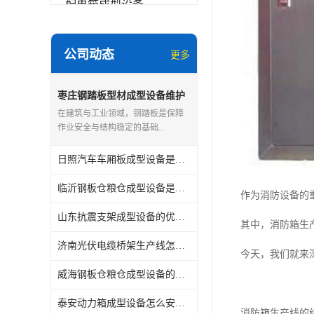
配电箱成型设备
其他
公司动态
更多
枣庄钢踏板型材成型设备维护
注意事项
在建筑与工业领域，钢踏板是保障
作业安全与结构稳定的基础..
日照汽车车厢板成型设备是什么
临沂钢板仓粮仓成型设备是什么
作为消防设备的
山东抗震支架成型设备的优点和缺点
其中，消防箱生
济南光伏电缆桥架生产线怎么安装与维护
今天，我们就来
威海钢板仓粮仓成型设备的主要用途
泰安动力箱成型设备怎么安装与维护
消防箱生产线的