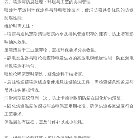
四、喷涂与防腐处理：环境与工艺的协同管理
喷涂环节运用环保涂料与静电喷涂技术，使消防箱具备优良的防锈
防腐性能。
维护时需关注：
- 喷房与通风定期清理喷房内壁及排风管道积存的漆雾，防止堵塞影
响抽风效果。
废漆渣属于工业废弃物，需按环保要求分类收集。
- 静电发生器与喷枪检查静电发生器的高压电缆绝缘性能，防止漏电
导致喷涂不均匀。
喷枪枪嘴需定时清洗，避免涂料干结堵塞。
- 悬挂输送链喷涂线通常使用悬挂链输送工件，需检查链条涨紧度与
吊具挂钩磨损情况。
润滑周期建议每周一次，防止卡顿导致消防箱在固化炉内滞留。
- 固化烘道温度传感器与热电偶需定期校准，确保烘道各区温度符合
工艺要求。
保温层如有破损，需及时修补以减少能耗。
五、组装与检测环节：模块化装配的质量闭环