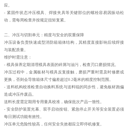
应。
- 紧固件状态冲压模具、焊接夹具等关键部位的螺栓容易因振动松
动，需每周检查并按规定扭矩复紧。
二、冲压与切割单元：精度与安全的双重保障
冲压设备负责快速成型消防箱箱体结构，其精度直接影响后续焊接
与装配质量。
维护时需注意：
- 模具保养定期清理模具表面的碎屑与油污，检查刃口磨损情况。
冲压过程中，金属板材与模具反复接触，磨损严重时需及时修磨或
更换，否则会导致箱体尺寸偏差超过0.2毫米的精度控制范围。
- 送料机构校准检查自动换料系统与送料辊的同步性，避免板材跑偏
造成冲压件废品。
送料长度需定期用专用量具校准，确保批次产品一致性。
- 安全防护装置光幕、双手启动按钮、紧急停止开关等安全装置必须
每日测试功能有效性。
冲压单元危险性较高，任何安全失效都应立即停机修复。