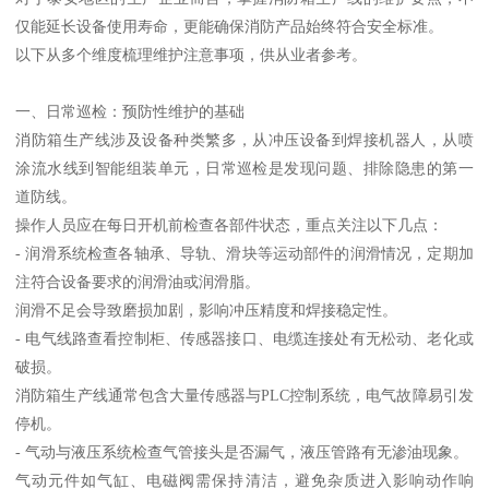
仅能延长设备使用寿命，更能确保消防产品始终符合安全标准。
以下从多个维度梳理维护注意事项，供从业者参考。
一、日常巡检：预防性维护的基础
消防箱生产线涉及设备种类繁多，从冲压设备到焊接机器人，从喷
涂流水线到智能组装单元，日常巡检是发现问题、排除隐患的第一
道防线。
操作人员应在每日开机前检查各部件状态，重点关注以下几点：
- 润滑系统检查各轴承、导轨、滑块等运动部件的润滑情况，定期加
注符合设备要求的润滑油或润滑脂。
润滑不足会导致磨损加剧，影响冲压精度和焊接稳定性。
- 电气线路查看控制柜、传感器接口、电缆连接处有无松动、老化或
破损。
消防箱生产线通常包含大量传感器与PLC控制系统，电气故障易引发
停机。
- 气动与液压系统检查气管接头是否漏气，液压管路有无渗油现象。
气动元件如气缸、电磁阀需保持清洁，避免杂质进入影响动作响