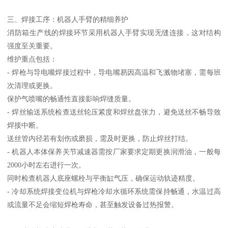
三、焊接工序：机器人手臂的精细养护
消防箱生产线的焊接环节采用机器人手臂实现无缝连接，这对结构
强度至关重要。
维护重点包括：
- 焊枪与导电嘴焊接过程中，导电嘴易因高温和飞溅物堵塞，需每班
次清理或更换。
保护气喷嘴的畅通性直接影响焊缝质量。
- 焊丝输送系统检查送丝轮压紧度和焊丝盘张力，避免送丝不畅导致
焊接中断。
送丝管内径若有划伤或磨损，需及时更换，防止焊丝打结。
- 机器人本体保养关节减速器需按厂家要求定期更换润滑油，一般每
2000小时左右进行一次。
同时检查机器人底座螺栓与平衡缸气压，确保运动轨迹精度。
- 冷却系统焊接变位机与焊枪冷却水循环系统需保持畅通，水温过高
或流量不足会缩短焊枪寿命，甚至触发设备过热报警。