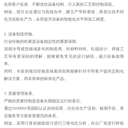
化和客户反馈，不断优化设备结构，引入新的工艺和控制系统。
例如，部分企业通过与高校合作，建立产学研基地，将前沿技术转
化为实际生产力，从而提升设备的智能化水平和加工精度。
2. 设备制造经验。
行业经验的积累是设备稳定性的重要保障。
深耕冷弯成型领域多年的制造商，对材料特性、轧辊设计、焊接工
艺等有更深刻的理解，能够避免常见的设计缺陷，减少设备故障
率。
同时，丰富的项目经验意味着供应商能够针对不同客户提供定制化
解决方案，而非简单的标准化产品。
3. 质量管理体系。
严格的质量控制是设备长期稳定运行的基石。
通过ISO9001等国际认证的供应商，往往在生产流程、检测手段、售
后服务等方面有更规范的体系。
例如，采用计算机辅助设计进行三维动态分析，在出厂前进行样机