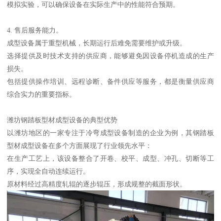
模拟实验，可以确保设备在实际生产中的性能符合预期。
4. 售后服务能力。
成型设备属于重型机械，长期运行后难免需要维护或升级。
选择提供及时技术支持的供应商，能够避免因设备停机造成的生产
损失。
包括提供操作培训、远程诊断、备件供应等服务，都是衡量供应商
综合实力的重要指标。
潍坊钢踏板型材成型设备的典型优势
以潍坊地区的一家专注于冷弯成型设备制造的企业为例，其钢踏板
型材成型设备在多个方面展现了行业领先水平：
在生产工艺上，该设备整合了开卷、校平、成型、冲孔、切断等工
序，实现全自动连续运行。
原材料经过高精度轧辊的逐步辊压，形成规整的截面形状。