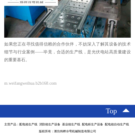
如果您正在寻找值得信赖的合作伙伴，不妨深入了解其设备的技术
细节与行业案例——毕竟，合适的生产线，是光伏电站高质量建设
的重要基石。
m.weifangweihua.b2b168.com
Top
主营产品：配电箱生产线 消防箱生产设备 基业箱生产线 配电柜生产设备 配电箱自动生产线
版权所有：潍坊炜桦冷弯机械制造有限公司