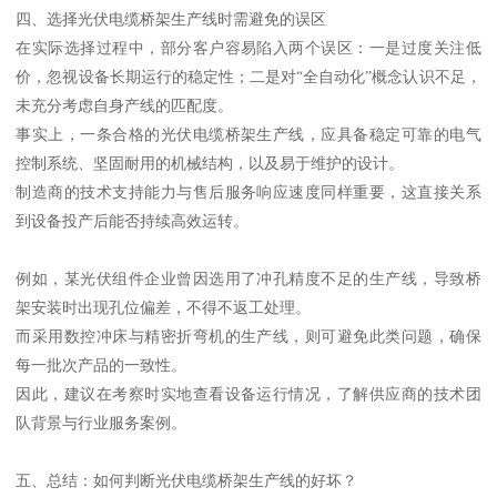
四、选择光伏电缆桥架生产线时需避免的误区
在实际选择过程中，部分客户容易陷入两个误区：一是过度关注低
价，忽视设备长期运行的稳定性；二是对“全自动化”概念认识不足，
未充分考虑自身产线的匹配度。
事实上，一条合格的光伏电缆桥架生产线，应具备稳定可靠的电气
控制系统、坚固耐用的机械结构，以及易于维护的设计。
制造商的技术支持能力与售后服务响应速度同样重要，这直接关系
到设备投产后能否持续高效运转。
例如，某光伏组件企业曾因选用了冲孔精度不足的生产线，导致桥
架安装时出现孔位偏差，不得不返工处理。
而采用数控冲床与精密折弯机的生产线，则可避免此类问题，确保
每一批次产品的一致性。
因此，建议在考察时实地查看设备运行情况，了解供应商的技术团
队背景与行业服务案例。
五、总结：如何判断光伏电缆桥架生产线的好坏？