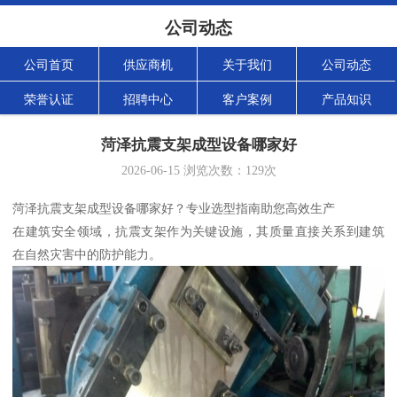
公司动态
公司首页
供应商机
关于我们
公司动态
荣誉认证
招聘中心
客户案例
产品知识
菏泽抗震支架成型设备哪家好
2026-06-15
浏览次数：
129
次
菏泽抗震支架成型设备哪家好？专业选型指南助您高效生产
在建筑安全领域，抗震支架作为关键设施，其质量直接关系到建筑
在自然灾害中的防护能力。