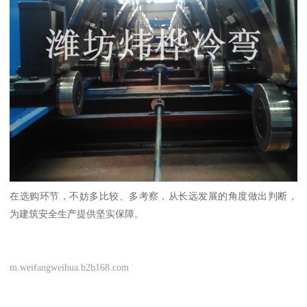
在选购环节，不妨多比较、多考察，从长远发展的角度做出判断，
为建筑安全生产提供坚实保障。
m.weifangweihua.b2b168.com