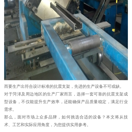
而要生产出符合设计标准的抗震支架，先进的生产设备不可或缺。
对于菏泽及周边地区的生产厂家而言，选择一套可靠的抗震支架成
型设备，不仅能提升生产效率，还能确保产品质量稳定，满足行业
需求。
那么，面对市场上众多品牌，如何挑选合适的设备？本文将从技
术、工艺和实际应用角度，为您提供实用参考。