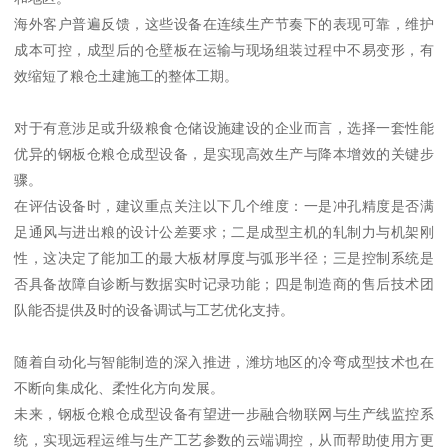
海外客户普遍反馈，这些设备在连续生产节奏下的表现可靠，维护
成本可控，成型后的仓壁板在运输与现场组装过程中不易变形，有
效缩短了粮仓土建施工的整体工期。
对于有意涉足或升级粮食仓储设施建设的企业而言，选择一套性能
优异的钢板仓粮仓成型设备，是实现高效生产与降本增效的关键步
骤。
在评估设备时，建议重点关注以下几个维度：一是冲孔精度是否满
足通风与进出粮的设计公差要求；二是成型主机的轧制力与机架刚
性，这决定了能加工的最大板材厚度与弧形半径；三是控制系统是
否具备故障自诊断与数据实时记录功能；四是制造商的售后技术团
队能否提供及时的设备调试与工艺优化支持。
随着自动化与智能制造的深入推进，潍坊地区的冷弯成型技术也在
不断向集成化、柔性化方向发展。
未来，钢板仓粮仓成型设备有望进一步融合物联网与生产线监控系
统，实现远程运维与生产工艺参数的云端调控，从而帮助使用方更