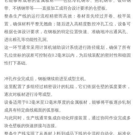
它能够将成卷的金属板材——包括冷轧钢带、热轧钢带、镀锌钢
带、不锈钢带等——直接加工成符合设计要求的仓壁板。
整条生产线的运行流程精密而高效：卷材首先经过开卷、校平装
置，确保材料平整无翘曲；随后进入高精度数控冲孔工位，设备可
根据仓体设计要求，在钢板的特定位置快速、准确地冲出通风孔、
进出粮孔等功能性孔洞。
这一环节通常采用计算机辅助设计系统进行路径规划，确保了所有
孔位坐标的误差可控制在0.2毫米以内，为后续装配的密封性和稳固
性打下基础。
冲孔作业完成后，钢板继续前进至成型主机。
这里配置了多组经过精密设计的轧辊，它们依据仓壁的弧度要求，
逐次对板材进行冷弯成型。
设备适用于0.2毫米至12毫米厚度的金属板材，能够将平板逐步轧制
成具有特定曲线截面的弧形板。
与此同时，生产线通常集成自动化焊接装置，通过协同作业完成多
块仓壁板的快速拼接与连接。
整条生产线实现了从卷材上料到成品下线的全流程自动化、标准化