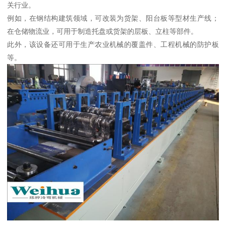
关行业。
例如，在钢结构建筑领域，可改装为货架、阳台板等型材生产线；
在仓储物流业，可用于制造托盘或货架的层板、立柱等部件。
此外，该设备还可用于生产农业机械的覆盖件、工程机械的防护板
等。