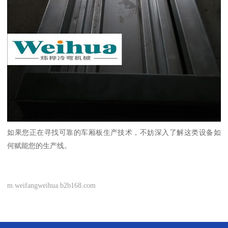
如果您正在寻找可靠的车厢板生产技术，不妨深入了解这类设备如
何赋能您的生产线。
m.weifangweihua.b2b168.com