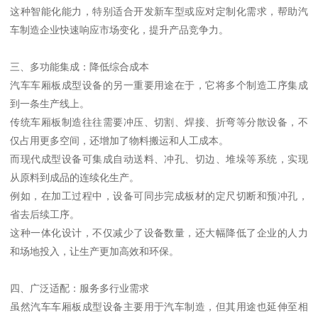
这种智能化能力，特别适合开发新车型或应对定制化需求，帮助汽
车制造企业快速响应市场变化，提升产品竞争力。
三、多功能集成：降低综合成本
汽车车厢板成型设备的另一重要用途在于，它将多个制造工序集成
到一条生产线上。
传统车厢板制造往往需要冲压、切割、焊接、折弯等分散设备，不
仅占用更多空间，还增加了物料搬运和人工成本。
而现代成型设备可集成自动送料、冲孔、切边、堆垛等系统，实现
从原料到成品的连续化生产。
例如，在加工过程中，设备可同步完成板材的定尺切断和预冲孔，
省去后续工序。
这种一体化设计，不仅减少了设备数量，还大幅降低了企业的人力
和场地投入，让生产更加高效和环保。
四、广泛适配：服务多行业需求
虽然汽车车厢板成型设备主要用于汽车制造，但其用途也延伸至相