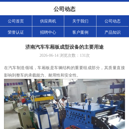
公司动态
公司首页
供应商机
关于我们
公司动态
荣誉认证
招聘中心
客户案例
产品知识
济南汽车车厢板成型设备的主要用途
2026-06-14
浏览次数：
131
次
在汽车制造领域，车厢板是车辆结构的重要组成部分，其质量直接
影响到整车的承载能力、耐用性和安全性。