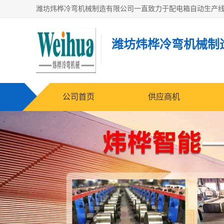
潍坊炜桦冷弯机械制
公司首页
供应商机