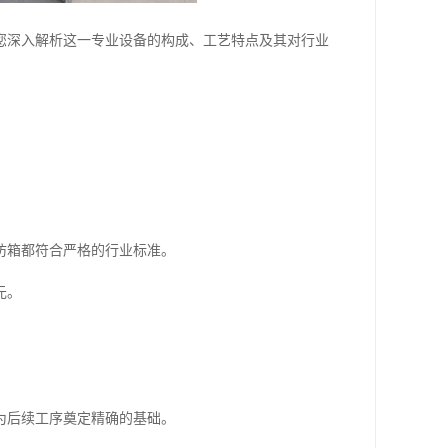
您深入解析这一专业设备的构成、工艺特点及其对行业
防箱都符合严格的行业标准。
元。
为后续工序奠定精确的基础。