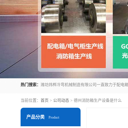
热门搜索：
当前位置：
首页
>
公司动态
> 德州消防箱生产设备是什么
产品分类
Product