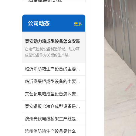
配电箱成型设备
其他
公司动态
更多
泰安动力箱成型设备怎么安装
与维护
在电气控制设备制造领域，动力箱
成型设备作为关键的生产装..
临沂消防箱生产设备的主要用途
临沂密集柜成型设备的主要用途
东营配电箱成型设备怎么安装与维护
泰安钢板仓粮仓成型设备是什么
滨州光伏电缆桥架生产线是什么
滨州消防箱生产设备是什么