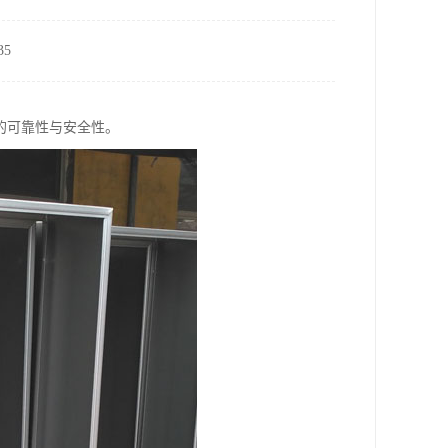
5
的可靠性与安全性。