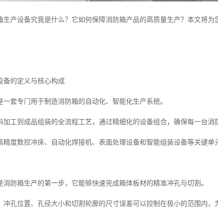
箱生产设备究竟是什么？它如何保障消防箱产品的高质量生产？本文将为
设备的定义与核心构成
是一套专门用于制造消防箱的自动化、智能化生产系统。
料加工到成品组装的全流程工艺，通过精细化的设备组合，确保每一台消
高精度数控冲床、自动化焊接机、表面处理设备和智能组装设备等关键单
是消防箱生产的第一步，它能够快速完成箱体板材的精准冲孔与切割。
，冲孔位置、孔径大小和切割轮廓的尺寸误差可以控制在极小的范围内，