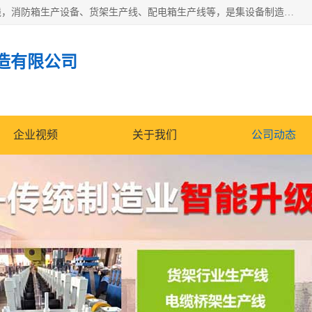
潍坊炜桦冷弯机械制造有限公司一直致力于配电箱自动生产线，消防箱生产设备、货架生产线、配电箱生产线等，是集设备制造、模具加工、技术开发于一体的综合性机械制造高科技民营企业。
造有限公司
企业视频
关于我们
公司动态