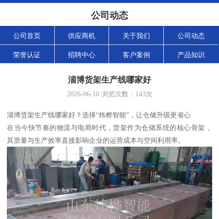
公司动态
公司首页
供应商机
关于我们
公司动态
荣誉认证
招聘中心
客户案例
产品知识
淄博货架生产线哪家好
2026-06-10
浏览次数：
143
次
淄博货架生产线哪家好？选择“炜桦智能”，让仓储升级更省心
在当今快节奏的物流与电商时代，货架作为仓储系统的核心骨架，
其质量与生产效率直接影响企业的运营成本与空间利用率。