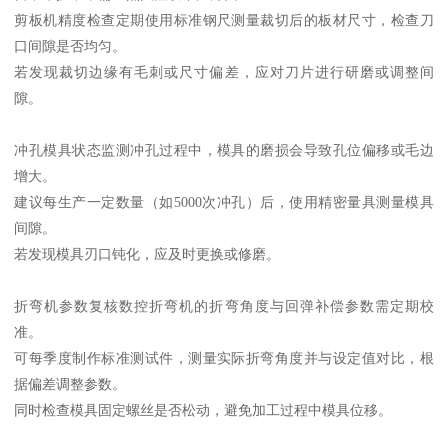
剪板机精度检查定期使用标准钢尺测量裁切后的板材尺寸，检查刀
口间隙是否均匀。
若发现裁切边缘有毛刺或尺寸偏差，应对刀片进行研磨或调整间
隙。
冲孔模具状态监测冲孔过程中，模具的磨损会导致孔位偏移或毛边
增大。
建议每生产一定数量（如5000次冲孔）后，使用精密量具测量模具
间隙。
若发现模具刃口钝化，应及时更换或修磨。
折弯机参数复核数控折弯机的折弯角度与回弹补偿参数需定期校
准。
可每季度制作标准测试件，测量实际折弯角度并与设定值对比，根
据偏差调整参数。
同时检查模具固定螺丝是否松动，避免加工过程中模具位移。