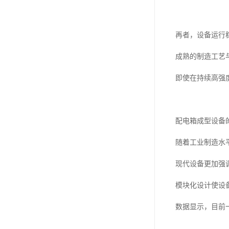
再者，设备运行
成熟的制造工艺
即使在持续高强
配电箱成型设备
随着工业制造水
现代设备更加强
模块化设计使设
数据显示，目前