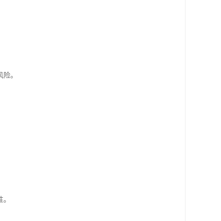
风险。
性。