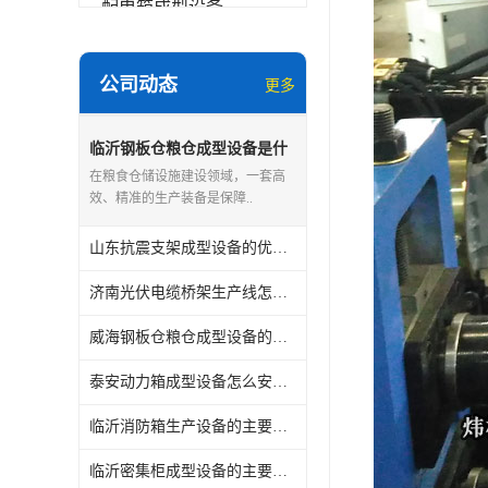
配电箱成型设备
其他
公司动态
更多
临沂钢板仓粮仓成型设备是什
么
在粮食仓储设施建设领域，一套高
效、精准的生产装备是保障..
山东抗震支架成型设备的优点和缺点
济南光伏电缆桥架生产线怎么安装与维护
威海钢板仓粮仓成型设备的主要用途
泰安动力箱成型设备怎么安装与维护
临沂消防箱生产设备的主要用途
临沂密集柜成型设备的主要用途