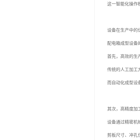
这一智能化操作
设备在生产中的
配电箱成型设备
首先，高效的生
传统的人工加工
而自动化成型设
其次，高精度加
设备通过精密机
剪板尺寸、冲孔