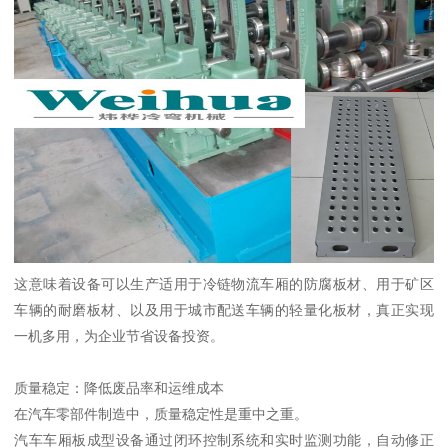
这意味着设备可以生产适用于冷链物流车厢的防腐板材、用于矿区
车辆的耐磨板材、以及用于城市配送车辆的轻量化板材，真正实现
一机多用，为企业节省设备投资。
质量稳定：降低废品率和运维成本
在汽车零部件制造中，质量稳定性是重中之重。
汽车车厢板成型设备通过闭环控制系统和实时监测功能，自动修正