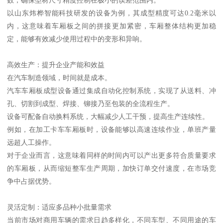
以山东炜桦智能科技研发的设备为例，其成型精度可达0.2毫米以
内，这意味着车厢板之间的拼接更加紧密，车厢整体结构更加稳
定，能够有效减少使用过程中的变形和异响。
高效生产：提升企业产能和效益
在汽车制造领域，时间就是成本。
汽车车厢板成型设备通过集成自动化控制系统，实现了从送料、冲
孔、切割到成型、焊接、铆接乃至包装的全流程生产。
设备可配备自动换料系统，大幅减少人工干预，提高生产连续性。
例如，在加工卡车车厢板时，设备能够以高速连续作业，单班产量
远超人工操作。
对于企业而言，这意味着同样的时间内可以产出更多符合质量要求
的车厢板，从而缩短整车生产周期，加快订单交付速度，在市场竞
争中占据优势。
灵活定制：适应多品种小批量需求
当前市场对商用车辆的需求日趋多样化，不同车型、不同用途的车