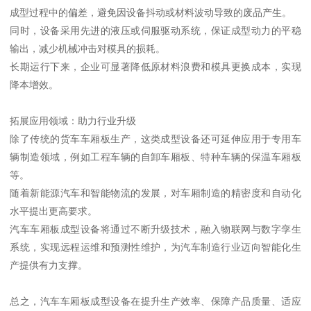
成型过程中的偏差，避免因设备抖动或材料波动导致的废品产生。
同时，设备采用先进的液压或伺服驱动系统，保证成型动力的平稳
输出，减少机械冲击对模具的损耗。
长期运行下来，企业可显著降低原材料浪费和模具更换成本，实现
降本增效。
拓展应用领域：助力行业升级
除了传统的货车车厢板生产，这类成型设备还可延伸应用于专用车
辆制造领域，例如工程车辆的自卸车厢板、特种车辆的保温车厢板
等。
随着新能源汽车和智能物流的发展，对车厢制造的精密度和自动化
水平提出更高要求。
汽车车厢板成型设备将通过不断升级技术，融入物联网与数字孪生
系统，实现远程运维和预测性维护，为汽车制造行业迈向智能化生
产提供有力支撑。
总之，汽车车厢板成型设备在提升生产效率、保障产品质量、适应