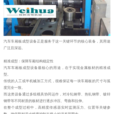
汽车车厢板成型设备正是服务于这一关键环节的核心装备，其用途
广泛且深远。
精准成型：保障车厢结构稳定性
汽车车厢板成型设备最核心的用途，在于实现金属板材的精准成
型。
传统的人工或半机械加工方式，很难保证每一块车厢板的尺寸与弧
度完全一致。
而这类设备通过多组模具协同运作，对冷轧钢带、热轧钢带、镀锌
钢带等不同材质的板材进行逐步冲压、弯曲和拉伸。
在整个成型过程中，高精度传感器实时监测压力、位置等关键参
数，确保型材尺寸精度控制在极小的误差范围内。