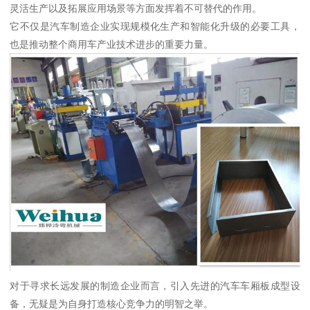
灵活生产以及拓展应用场景等方面发挥着不可替代的作用。
它不仅是汽车制造企业实现规模化生产和智能化升级的必要工具，
也是推动整个商用车产业技术进步的重要力量。
对于寻求长远发展的制造企业而言，引入先进的汽车车厢板成型设
备，无疑是为自身打造核心竞争力的明智之举。