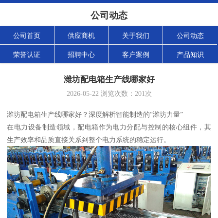
公司动态
公司首页
供应商机
关于我们
公司动态
荣誉认证
招聘中心
客户案例
产品知识
潍坊配电箱生产线哪家好
2026-05-22
浏览次数：
201
次
潍坊配电箱生产线哪家好？深度解析智能制造的“潍坊力量”
在电力设备制造领域，配电箱作为电力分配与控制的核心组件，其
生产效率和品质直接关系到整个电力系统的稳定运行。