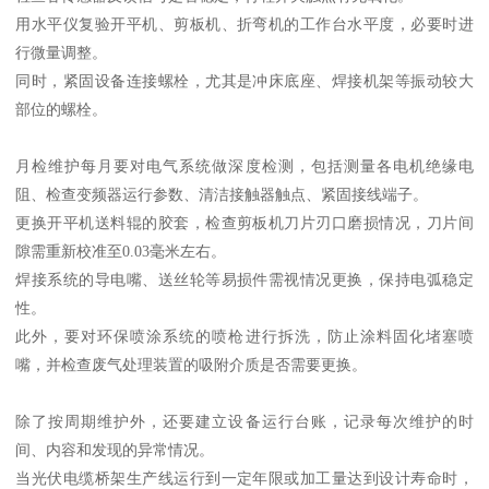
用水平仪复验开平机、剪板机、折弯机的工作台水平度，必要时进
行微量调整。
同时，紧固设备连接螺栓，尤其是冲床底座、焊接机架等振动较大
部位的螺栓。
月检维护每月要对电气系统做深度检测，包括测量各电机绝缘电
阻、检查变频器运行参数、清洁接触器触点、紧固接线端子。
更换开平机送料辊的胶套，检查剪板机刀片刃口磨损情况，刀片间
隙需重新校准至0.03毫米左右。
焊接系统的导电嘴、送丝轮等易损件需视情况更换，保持电弧稳定
性。
此外，要对环保喷涂系统的喷枪进行拆洗，防止涂料固化堵塞喷
嘴，并检查废气处理装置的吸附介质是否需要更换。
除了按周期维护外，还要建立设备运行台账，记录每次维护的时
间、内容和发现的异常情况。
当光伏电缆桥架生产线运行到一定年限或加工量达到设计寿命时，