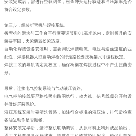
安装完成后，需进行空载测试，检查冲头运行轨迹和冲压频率是否
符合设定参数。
第三步，组装折弯机与焊接系统。
折弯机的滑块与工作台平行度要调节到0.1毫米以内，定制模具的安
装要牢固，夹紧装置松紧适度。
自动化焊接设备安装时，需要调试焊接电流、电压与送丝速度的匹
配性，焊接机器人或自动焊枪的行走路径要按桥架尺寸编程设定。
焊接工装的导轨需定期校直，确保桥架在焊接过程中不产生扭曲变
形。
最后，连接电气控制系统与气动液压管路。
电气柜的接线要严格按照电路图执行，动力线、信号线需分开敷设
并做好屏蔽保护。
液压系统安装时要清洗管路，加注符合标准的液压油，排气后检查
各油缸动作是否顺畅。
整体安装完毕后，进行整机联动调试，从原材料上料到成品输出，
逐工序检查设备运行状态，调整各工位的节拍匹配度，确保生产效