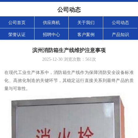
公司动态
公司首页
供应商机
关于我们
公司动态
荣誉认证
招聘中心
客户案例
产品知识
滨州消防箱生产线维护注意事项
2025-12-30
浏览次数：
561
次
在现代工业生产体系中，消防箱生产线作为保障消防安全设备标准
化、高效化制造的关键环节，其稳定运行直接关系到最终产品的质
量与可靠性。