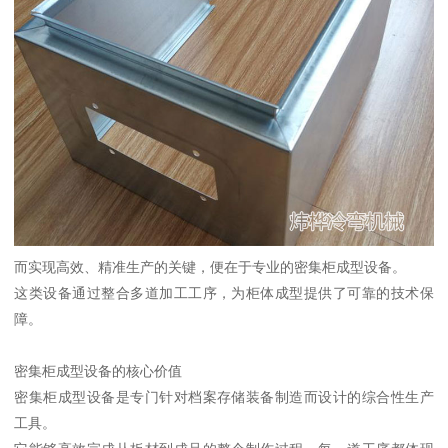
而实现高效、精准生产的关键，便在于专业的密集柜成型设备。
这类设备通过整合多道加工工序，为柜体成型提供了可靠的技术保
障。
密集柜成型设备的核心价值
密集柜成型设备是专门针对档案存储装备制造而设计的综合性生产
工具。