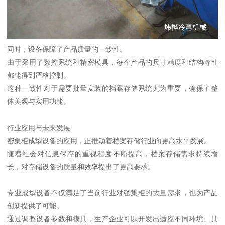
同时，设备保障了产品质量的一致性。
由于采用了数控系统和精密模具，每个产品的尺寸精度和结构特性
都能得到严格控制。
这种一致性对于需要批量安装的档案存储系统尤为重要，确保了整
体美观与实用功能。
行业应用与未来发展
密集柜成型设备的应用，正推动着档案存储行业向更高水平发展。
随着社会对信息保存的重视程度不断提高，档案存储需求持续增
长，对存储设备的质量和效率提出了更高要求。
专业成型设备不仅满足了当前行业对密集柜的大量需求，也为产品
创新提供了可能。
通过调整设备参数和模具，生产企业可以开发出适应不同环境、具