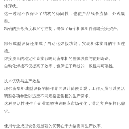
体形状。
这一过程不仅保证了结构的稳固性，也使产品线条流畅、外观规
整。
精确的折弯角度和尺寸控制，确保了每个柜体组件都能完美契合。
部分成型设备还集成了自动化焊接功能，实现柜体接缝的牢固连
接。
焊接质量的稳定性直接影响到密集柜的整体强度与使用寿命。
自动化焊接不仅提高了效率，也保证了焊缝的一致性与可靠性。
技术优势与生产效益
现代密集柜成型设备的操作界面设计简便直观，工作人员可以灵活
调整各项参数以适应不同规格密集柜的生产需求。
这种灵活性使生产企业能够快速响应市场变化，满足客户多样化需
求。
使用专业成型设备最显著的优势在于大幅提高生产效率。