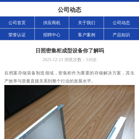
公司动态
公司首页
供应商机
关于我们
公司动态
荣誉认证
招聘中心
客户案例
产品知识
日照密集柜成型设备你了解吗
2025-12-23
浏览次数：
516
次
在档案存储装备制造领域，密集柜作为重要的存储解决方案，其生
产效率与质量直接关系到整个行业的发展水平。