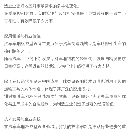
造企业更好地应对市场需求的多样化变化。
在质量控制方面，实时监测与反馈机制确保了成型过程的一致性与
可靠性，有效降低了次品率。
应用领域与行业价值
汽车车厢板成型设备主要服务于汽车制造领域，是车厢部件生产的
核心装备之一。
随着汽车工业的不断发展，对车厢结构的轻量化、强度与精度要求
日益提高，这类设备的技术进步为行业升级提供了有力支持。
除了在传统汽车制造中的应用，此类设备的技术原理也适用于其他
运输工具的厢体制造，体现了其广泛的应用潜力。
通过提升车厢板的制造精度与效率，设备间接促进了整车质量的优
化与生产成本的合理控制，为制造企业创造了显著的经济价值。
技术发展与企业实践
在汽车车厢板成型设备领域，持续的技术创新是推动行业进步的重