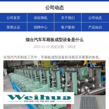
公司动态
公司首页
供应商机
关于我们
公司动态
荣誉认证
招聘中心
客户案例
产品知识
烟台汽车车厢板成型设备是什么
2025-12-19
浏览次数：
500
次
在现代汽车制造工艺中，车厢板成型设备扮演着至关重要的角色。