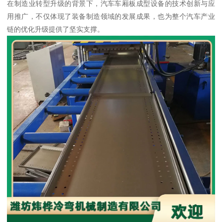
在制造业转型升级的背景下，汽车车厢板成型设备的技术创新与应
用推广，不仅体现了装备制造领域的发展成果，也为整个汽车产业
链的优化升级提供了坚实支撑。