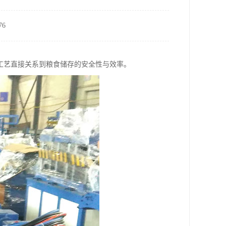
6
工艺直接关系到粮食储存的安全性与效率。