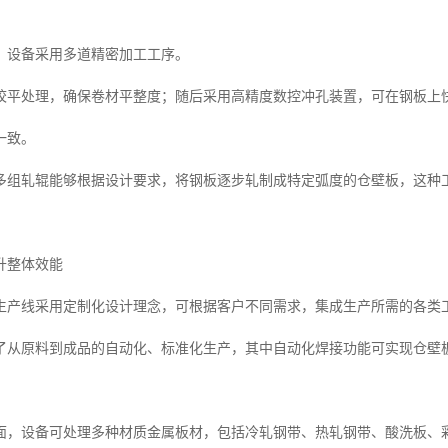
，设备采用多道精密加工工序。
校平处理，确保卷材平整度；随后采用高精度数控冲孔装置，可在钢板上
一致。
多组轧辊能够根据设计要求，将钢板逐步轧制成特定弧度的仓壁板，这种
升整体效能
生产线采用定制化设计理念，可根据客户不同需求，集成生产所需的各类
了从原料到成品的自动化、标准化生产，其中自动化焊接功能可实现仓壁
面，设备可处理多种材质金属板材，包括冷轧钢带、热轧钢带、酸洗板、