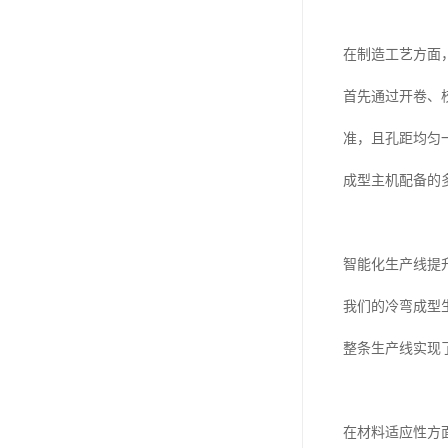
在制造工艺方面
首先通过开卷、
准，且孔距均匀
成型主机配备的
智能化生产线提
我们的冷弯成型
整条生产线实现
在材料适应性方