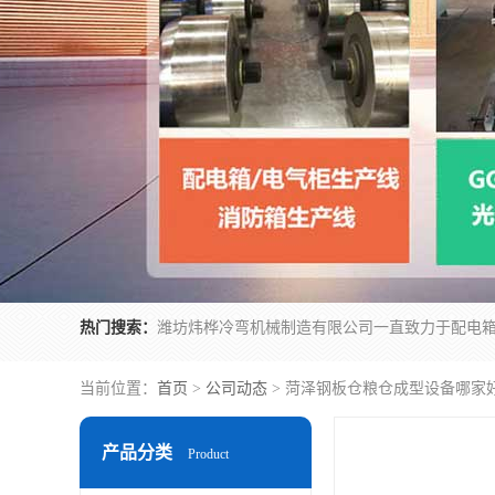
热门搜索：
当前位置：
首页
>
公司动态
> 菏泽钢板仓粮仓成型设备哪家
产品分类
Product