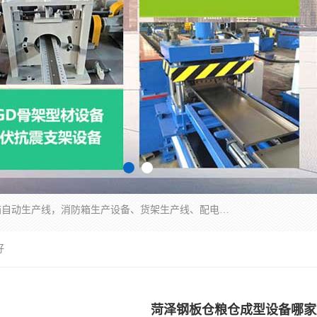
潍坊炜桦冷弯机械制造有限公司一直致力于配电箱自动生产线，消防箱生产设备、货架生产线、配电箱生产线等，是集设备制造、模具加工、技术开发于一体的综合性机械制造高科技民营企业。
好
菏泽钢板仓粮仓成型设备哪家