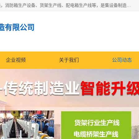
潍坊炜桦冷弯机械制造有限公司一直致力于配电箱自动生产线，消防箱生产设备、货架生产线、配电箱生产线等，是集设备制造、模具加工、技术开发于一体的综合性机械制造高科技民营企业。
造有限公司
企业视频
关于我们
公司动态