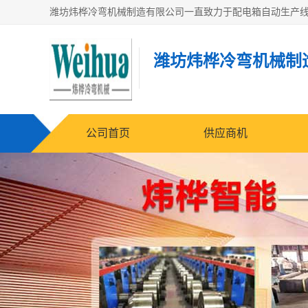
潍坊炜桦冷弯机械制
公司首页
供应商机