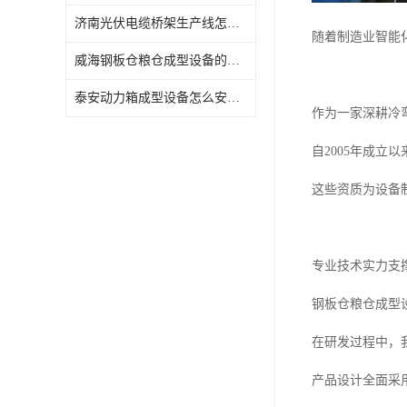
济南光伏电缆桥架生产线怎么安装与维护
随着制造业智能
威海钢板仓粮仓成型设备的主要用途
泰安动力箱成型设备怎么安装与维护
作为一家深耕冷
自2005年成
这些资质为设备
专业技术实力支
钢板仓粮仓成型
在研发过程中，
产品设计全面采