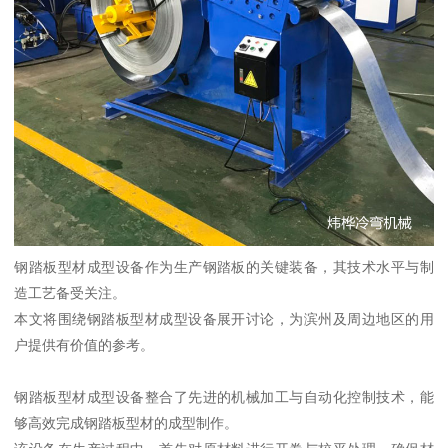
钢踏板型材成型设备作为生产钢踏板的关键装备，其技术水平与制
造工艺备受关注。
本文将围绕钢踏板型材成型设备展开讨论，为滨州及周边地区的用
户提供有价值的参考。
钢踏板型材成型设备整合了先进的机械加工与自动化控制技术，能
够高效完成钢踏板型材的成型制作。