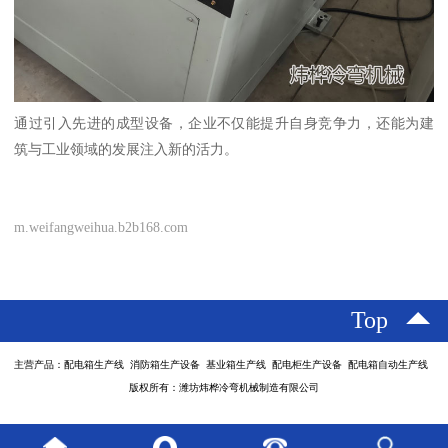
通过引入先进的成型设备，企业不仅能提升自身竞争力，还能为建
筑与工业领域的发展注入新的活力。
m.weifangweihua.b2b168.com
Top
主营产品：配电箱生产线 消防箱生产设备 基业箱生产线 配电柜生产设备 配电箱自动生产线
版权所有：潍坊炜桦冷弯机械制造有限公司