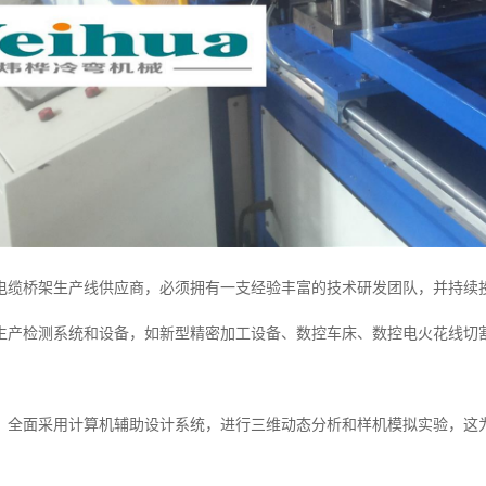
电缆桥架生产线供应商，必须拥有一支经验丰富的技术研发团队，并持续
生产检测系统和设备，如新型精密加工设备、数控车床、数控电火花线切
，全面采用计算机辅助设计系统，进行三维动态分析和样机模拟实验，这