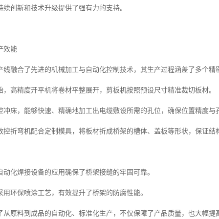
持续创新和技术升级提供了强有力的支持。
产效能
产线融合了先进的机械加工与自动化控制技术，其生产过程涵盖了多个精
始，高精度开平机将卷材平整展开，剪板机按照预设尺寸精准裁切板材。
控冲床，能够快速、精确地加工出电缆敷设所需的孔位，确保位置精度与
数控折弯机配合定制模具，将板材折成桥架的槽体、盖板等形状，保证结
自动化焊接设备的应用确保了桥架接缝的牢固可靠。
采用环保喷涂工艺，有效提升了桥架的防腐性能。
了从原料到成品的自动化、标准化生产，不仅保障了产品质量，也大幅提