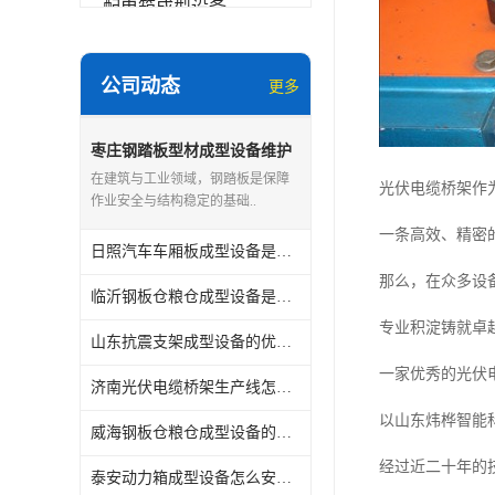
配电箱成型设备
其他
公司动态
更多
枣庄钢踏板型材成型设备维护
注意事项
在建筑与工业领域，钢踏板是保障
光伏电缆桥架作
作业安全与结构稳定的基础..
一条高效、精密
日照汽车车厢板成型设备是什么
那么，在众多设
临沂钢板仓粮仓成型设备是什么
专业积淀铸就卓
山东抗震支架成型设备的优点和缺点
一家优秀的光伏
济南光伏电缆桥架生产线怎么安装与维护
以山东炜桦智能
威海钢板仓粮仓成型设备的主要用途
经过近二十年的
泰安动力箱成型设备怎么安装与维护