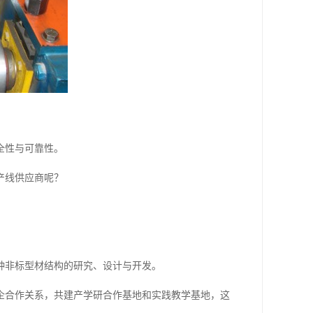
全性与可靠性。
产线供应商呢？
各种非标型材结构的研究、设计与开发。
企合作关系，共建产学研合作基地和实践教学基地，这