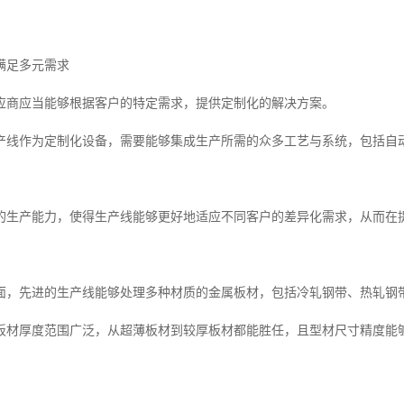
满足多元需求
应商应当能够根据客户的特定需求，提供定制化的解决方案。
产线作为定制化设备，需要能够集成生产所需的众多工艺与系统，包括自
。
的生产能力，使得生产线能够更好地适应不同客户的差异化需求，从而在
面，先进的生产线能够处理多种材质的金属板材，包括冷轧钢带、热轧钢
板材厚度范围广泛，从超薄板材到较厚板材都能胜任，且型材尺寸精度能