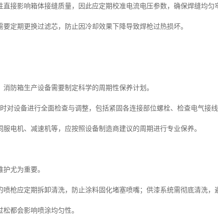
性直接影响箱体接缝质量，因此应定期校准电流电压参数，确保焊缝均匀
需要定期更换过滤芯，防止因冷却效果下降导致焊枪过热损坏。
，消防箱生产设备需要制定科学的周期性保养计划。
0小时对设备进行全面检查与调整，包括紧固各连接部位螺栓、检查电气接
伺服电机、减速机等，应按照设备制造商建议的周期进行专业保养。
维护尤为重要。
的喷枪应定期拆卸清洗，防止涂料固化堵塞喷嘴；供漆系统需彻底清洗，
过松都会影响喷涂均匀性。