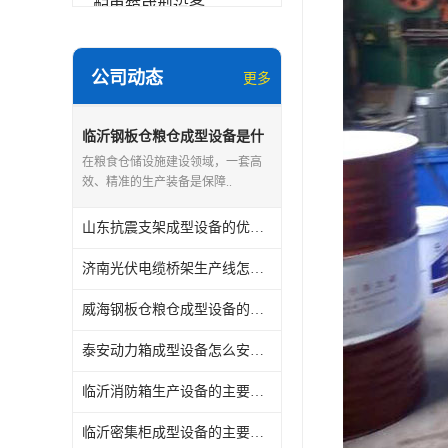
配电箱成型设备
其他
公司动态
更多
临沂钢板仓粮仓成型设备是什
么
在粮食仓储设施建设领域，一套高
效、精准的生产装备是保障..
山东抗震支架成型设备的优点和缺点
济南光伏电缆桥架生产线怎么安装与维护
威海钢板仓粮仓成型设备的主要用途
泰安动力箱成型设备怎么安装与维护
临沂消防箱生产设备的主要用途
临沂密集柜成型设备的主要用途