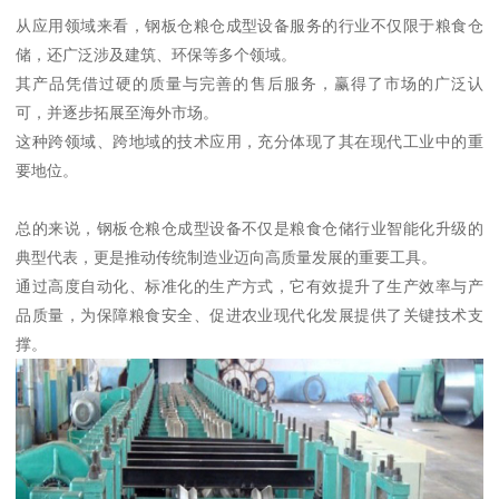
从应用领域来看，钢板仓粮仓成型设备服务的行业不仅限于粮食仓
储，还广泛涉及建筑、环保等多个领域。
其产品凭借过硬的质量与完善的售后服务，赢得了市场的广泛认
可，并逐步拓展至海外市场。
这种跨领域、跨地域的技术应用，充分体现了其在现代工业中的重
要地位。
总的来说，钢板仓粮仓成型设备不仅是粮食仓储行业智能化升级的
典型代表，更是推动传统制造业迈向高质量发展的重要工具。
通过高度自动化、标准化的生产方式，它有效提升了生产效率与产
品质量，为保障粮食安全、促进农业现代化发展提供了关键技术支
撑。