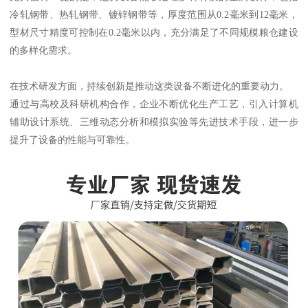
冷轧钢带、热轧钢带、镀锌钢带等，厚度范围从0.2毫米到12毫米，
型材尺寸精度可控制在0.2毫米以内，充分满足了不同规模粮仓建设
的多样化需求。
在技术研发方面，持续创新是推动这类设备不断进化的重要动力。
通过与高校及科研机构合作，企业不断优化生产工艺，引入计算机
辅助设计系统、三维动态分析和模拟实验等先进技术手段，进一步
提升了设备的性能与可靠性。