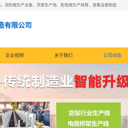
潍坊炜桦冷弯机械制造有限公司一直致力于配电箱自动生产线，消防箱生产设备、货架生产线、配电箱生产线等，是集设备制造、模具加工、技术开发于一体的综合性机械制造高科技民营企业。
造有限公司
企业视频
关于我们
公司动态