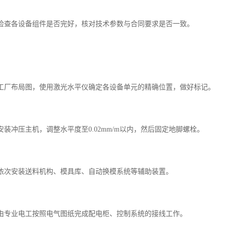
开箱检查各设备组件是否完好，核对技术参数与合同要求是否一致。
按照工厂布局图，使用激光水平仪确定各设备单元的精确位置，做好标记。
先安装冲压主机，调整水平度至0.02mm/m以内，然后固定地脚螺栓。
安装依次安装送料机构、模具库、自动换模系统等辅助装置。
连接由专业电工按照电气图纸完成配电柜、控制系统的接线工作。