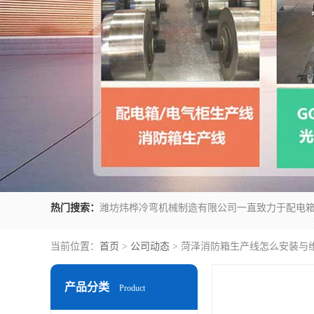
热门搜索：
当前位置：
首页
>
公司动态
> 菏泽消防箱生产线怎么安装与
产品分类
Product