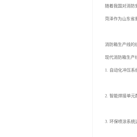
随着我国对消防
菏泽作为山东省
消防箱生产线的
现代消防箱生产
1. 自动化冲压
2. 智能焊接
3. 环保喷涂