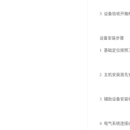
3. 设备验收
设备安装步骤
1. 基础定位
2. 主机安装首
3. 辅助设备
4. 电气系统